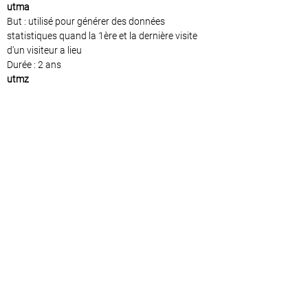
utma
But : utilisé pour générer des données
statistiques quand la 1ère et la dernière visite
d’un visiteur a lieu
Durée : 2 ans
utmz
But : utilisé pour préciser la source ou la
campagne ayant mené l’utilisateur vers le site
Durée : 6 mois
Gestion des cookies
Gestion des cookies via le navigateur :
Si vous désirez éviter que certains cookies soient
installés sur votre ordinateur, vous pouvez le
préciser via les paramètres de confidentialité de
votre navigateur. Supprimer les cookies est aussi
possible à cet endroit-là.
Gestion des cookies via le site et la bannière
d’informations des cookies :
En tant qu’utilisateur, vous pouvez indiquer
vous-même si vous voulez accepter uniquement
les cookies essentiels ou d’autres cookies